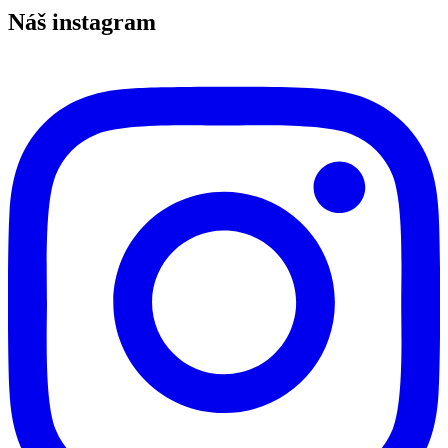
aj
Náš instagram
bez
námahy!