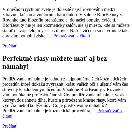
V dnešnom rýchlom svete je dôležité nájsť rovnováhu medzi
zdravím, krásou a vnútornou harmóniou. V salóne BforBeauty v
Rovinke túto filozofiu prenášame aj do našej ponuky cvičení.
BforBeauty nie je len kozmetický salón, ale aj miesto, kde sa môžete
starať o svoje telo, myseľ a zdravie. Naše cvičenia sú navrhnuté tak,
Cvičenia
aby vám pomohli získať…
Pokračovať v čítaní
v
Prečítať
BforBeauty:
Spojenie
zdravia,
Perfektné riasy môžete mať aj bez
krásy
námahy!
a
rovnováhy
Predlžovanie mihalníc je jednou z najpopulárnejších kozmetických
procedúr, ktoré dokážu zvýrazniť krásu vašich očí a ušetriť vám čas
strávený každodenným líčením. V salóne BforBeauty v Rovinke
vám ponúkame profesionálne služby predlžovania mihalníc, vďaka
ktorým dosiahnete dlhé, husté a prirodzene krásne riasy, ktoré vám
vydržia niekoľko týždňov. Čo je predlžovanie mihalníc?
Predlžovanie mihalníc je kozmetická procedúra,…
Pokračovať v
Perfektné
čítaní
riasy
Prečítať
môžete
mať