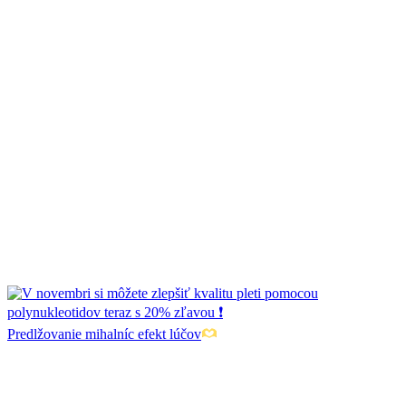
Predlžovanie mihalníc efekt lúčov