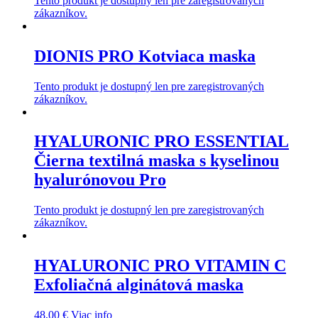
Tento produkt je dostupný len pre zaregistrovaných
zákazníkov.
DIONIS PRO Kotviaca maska
Tento produkt je dostupný len pre zaregistrovaných
zákazníkov.
HYALURONIC PRO ESSENTIAL
Čierna textilná maska s kyselinou
hyalurónovou Pro
Tento produkt je dostupný len pre zaregistrovaných
zákazníkov.
HYALURONIC PRO VITAMIN C
Exfoliačná alginátová maska
48,00
€
Viac info