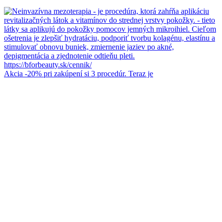
Akcia -20% pri zakúpení si 3 procedúr. Teraz je