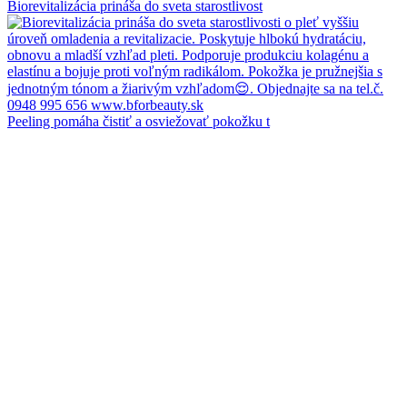
Biorevitalizácia prináša do sveta starostlivost
Peeling pomáha čistiť a osviežovať pokožku t