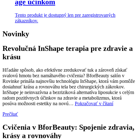
age účinkom
Tento produkt je dostupný len pre zaregistrovaných
zákazníkov.
Novinky
Revolučná InShape terapia pre zdravie a
krásu
Hľadáte spôsob, ako efektívne zredukovať tuk a zároveň získať
svalovú hmotu bez namáhavého cvičenia? BforBeauty salón v
Rovinke prináša najnovšiu technológiu InShape, ktorá vám pomôže
dosiahnuť krásu a rovnováhu tela bez chirurgických zákrokov.
InShape je neinvazívna a bezriziková alternatíva liposukcie s celým
radom pozitívnych účinkov na zdravie a metabolizmus, ktorá
Revolučná
posúva možnosti estetiky na novú…
Pokračovať v čítaní
InShape
Prečítať
terapia
pre
zdravie
Cvičenia v BforBeauty: Spojenie zdravia,
a
krásy a rovnováhy
krásu