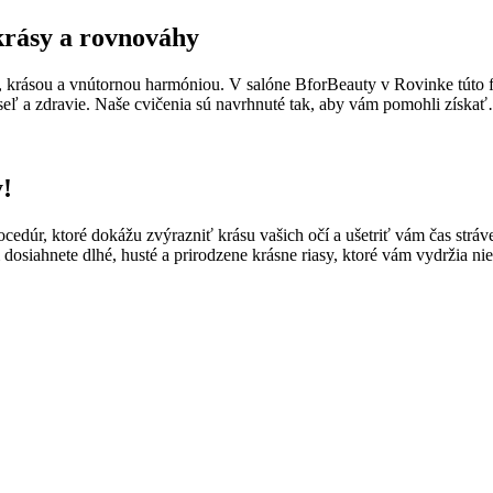
krásy a rovnováhy
 krásou a vnútornou harmóniou. V salóne BforBeauty v Rovinke túto fi
myseľ a zdravie. Naše cvičenia sú navrhnuté tak, aby vám pomohli získ
!
rocedúr, ktoré dokážu zvýrazniť krásu vašich očí a ušetriť vám čas s
osiahnete dlhé, husté a prirodzene krásne riasy, ktoré vám vydržia ni