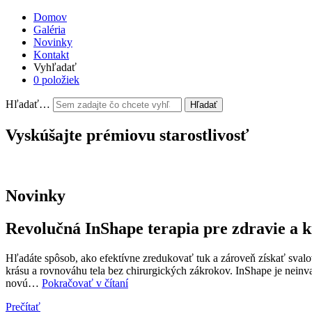
Domov
Galéria
Novinky
Kontakt
Vyhľadať
0 položiek
Hľadať…
Vyskúšajte prémiovu starostlivosť
Novinky
Revolučná InShape terapia pre zdravie a 
Hľadáte spôsob, ako efektívne zredukovať tuk a zároveň získať sva
krásu a rovnováhu tela bez chirurgických zákrokov. InShape je neinva
Revolučná
novú…
Pokračovať v čítaní
InShape
Prečítať
terapia