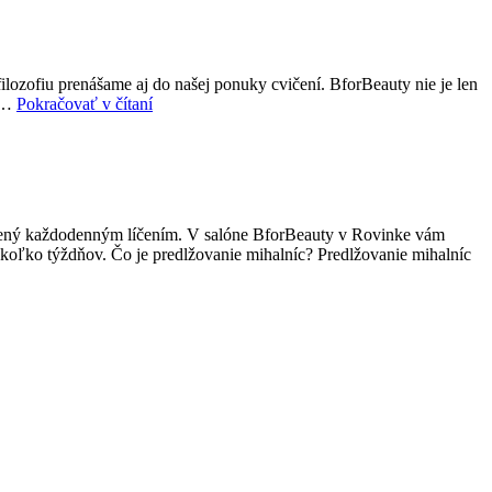
lozofiu prenášame aj do našej ponuky cvičení. BforBeauty nie je len
Cvičenia
ať…
Pokračovať v čítaní
v
BforBeauty:
Spojenie
zdravia,
krásy
a
trávený každodenným líčením. V salóne BforBeauty v Rovinke vám
rovnováhy
ekoľko týždňov. Čo je predlžovanie mihalníc? Predlžovanie mihalníc