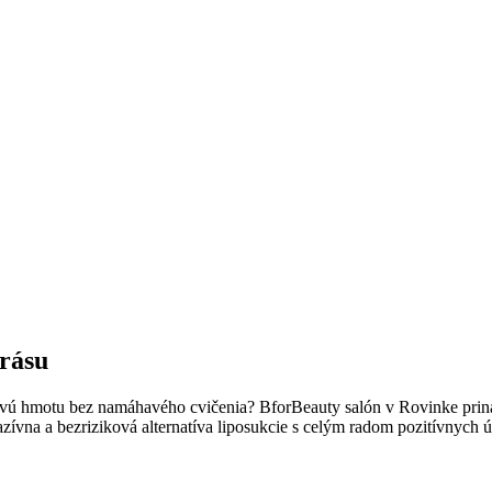
krásu
lovú hmotu bez namáhavého cvičenia? BforBeauty salón v Rovinke prin
zívna a bezriziková alternatíva liposukcie s celým radom pozitívnych 