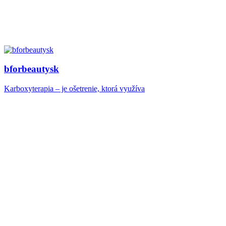
bforbeautysk
Karboxyterapia – je ošetrenie, ktorá využíva