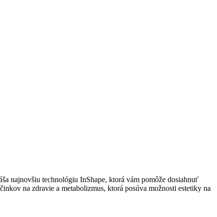
áša najnovšiu technológiu InShape, ktorá vám pomôže dosiahnuť
účinkov na zdravie a metabolizmus, ktorá posúva možnosti estetiky na