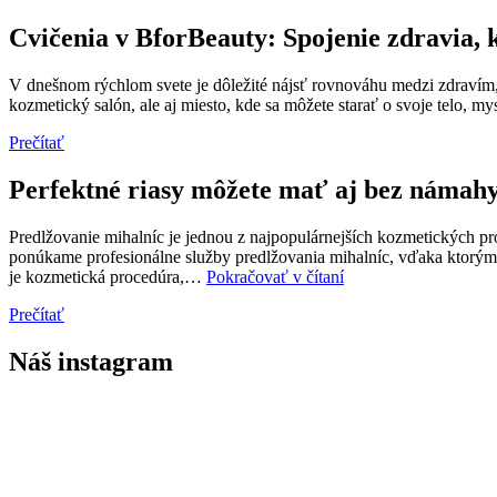
pre
zdravie
Cvičenia v BforBeauty: Spojenie zdravia, 
a
krásu
V dnešnom rýchlom svete je dôležité nájsť rovnováhu medzi zdravím,
kozmetický salón, ale aj miesto, kde sa môžete starať o svoje telo, 
Prečítať
Perfektné riasy môžete mať aj bez námahy
Predlžovanie mihalníc je jednou z najpopulárnejších kozmetických p
ponúkame profesionálne služby predlžovania mihalníc, vďaka ktorým d
Perfektné
je kozmetická procedúra,…
Pokračovať v čítaní
riasy
Prečítať
môžete
mať
aj
Náš instagram
bez
námahy!