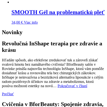
SMOOTH Gél na problematickú pleť
34,00
€
Viac info
Novinky
Revolučná InShape terapia pre zdravie a
krásu
Hľadáte spôsob, ako efektívne zredukovať tuk a zároveň získať
svalovú hmotu bez namáhavého cvičenia? BforBeauty salón v
Rovinke prináša najnovšiu technológiu InShape, ktorá vám pomôže
dosiahnuť krásu a rovnováhu tela bez chirurgických zákrokov.
InShape je neinvazívna a bezriziková alternatíva liposukcie s celým
radom pozitívnych účinkov na zdravie a metabolizmus, ktorá
Revolučná
posúva možnosti estetiky na novú…
Pokračovať v čítaní
InShape
Prečítať
terapia
pre
zdravie
Cvičenia v BforBeauty: Spojenie zdravia,