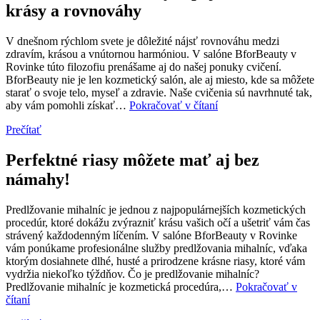
a
krásy a rovnováhy
krásu
V dnešnom rýchlom svete je dôležité nájsť rovnováhu medzi
zdravím, krásou a vnútornou harmóniou. V salóne BforBeauty v
Rovinke túto filozofiu prenášame aj do našej ponuky cvičení.
BforBeauty nie je len kozmetický salón, ale aj miesto, kde sa môžete
starať o svoje telo, myseľ a zdravie. Naše cvičenia sú navrhnuté tak,
Cvičenia
aby vám pomohli získať…
Pokračovať v čítaní
v
Prečítať
BforBeauty:
Spojenie
zdravia,
Perfektné riasy môžete mať aj bez
krásy
námahy!
a
rovnováhy
Predlžovanie mihalníc je jednou z najpopulárnejších kozmetických
procedúr, ktoré dokážu zvýrazniť krásu vašich očí a ušetriť vám čas
strávený každodenným líčením. V salóne BforBeauty v Rovinke
vám ponúkame profesionálne služby predlžovania mihalníc, vďaka
ktorým dosiahnete dlhé, husté a prirodzene krásne riasy, ktoré vám
vydržia niekoľko týždňov. Čo je predlžovanie mihalníc?
Predlžovanie mihalníc je kozmetická procedúra,…
Pokračovať v
Perfektné
čítaní
riasy