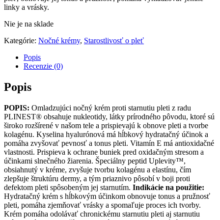
linky a vrásky.
Nie je na sklade
Kategórie:
Nočné krémy
,
Starostlivosť o pleť
Popis
Recenzie (0)
Popis
POPIS:
Omladzujúci nočný krém proti starnutiu pleti z radu
PLINEST® obsahuje nukleotidy, látky prírodného pôvodu, ktoré sú
široko rozšírené v našom tele a prispievajú k obnove pleti a tvorbe
kolagénu. Kyselina hyalurónová má hĺbkový hydratačný účinok a
pomáha zvyšovať pevnosť a tonus pleti. Vitamín E má antioxidačné
vlastnosti. Prispieva k ochrane buniek pred oxidačným stresom a
účinkami slnečného žiarenia. Špeciálny peptid Uplevity™,
obsiahnutý v kréme, zvyšuje tvorbu kolagénu a elastínu, čím
zlepšuje štruktúru dermy, a tým priaznivo pôsobí v boji proti
defektom pleti spôsobeným jej starnutím.
Indikácie na použitie:
Hydratačný krém s hĺbkovým účinkom obnovuje tonus a pružnosť
pleti, pomáha zjemňovať vrásky a spomaľuje proces ich tvorby.
Krém pomáha odolávať chronickému starnutiu pleti aj starnutiu