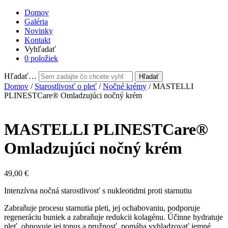
Domov
Galéria
Novinky
Kontakt
Vyhľadať
0 položiek
Hľadať…
Domov
/
Starostlivosť o pleť
/
Nočné krémy
/ MASTELLI
PLINESTCare® Omladzujúci nočný krém
MASTELLI PLINESTCare®
Omladzujúci nočný krém
49,00
€
Intenzívna nočná starostlivosť s nukleotidmi proti starnutiu
Zabraňuje procesu starnutia pleti, jej ochabovaniu, podporuje
regeneráciu buniek a zabraňuje redukcii kolagénu. Účinne hydratuje
pleť, obnovuje jej tonus a pružnosť, pomáha vyhladzovať jemné