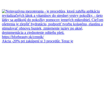
Akcia -20% pri zakúpení si 3 procedúr. Teraz je