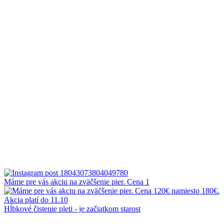
Máme pre vás akciu na zväčšenie pier. Cena 1
Hĺbkové čistenie pleti - je začiatkom starost