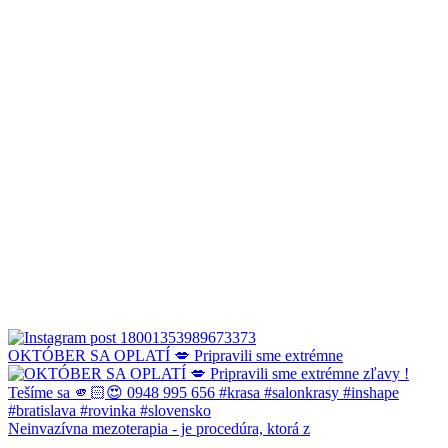
OKTÓBER SA OPLATÍ 💋 Pripravili sme extrémne
Neinvazívna mezoterapia - je procedúra, ktorá z