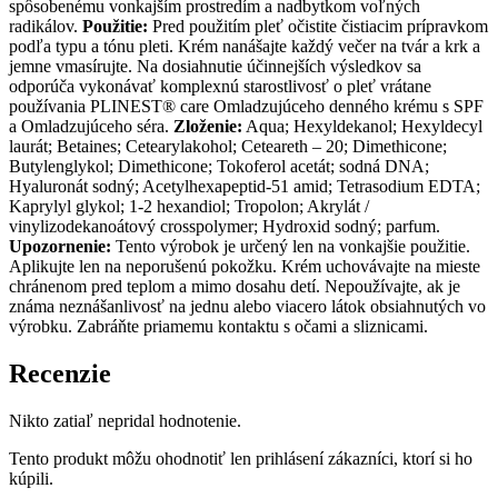
spôsobenému vonkajším prostredím a nadbytkom voľných
radikálov.
Použitie:
Pred použitím pleť očistite čistiacim prípravkom
podľa typu a tónu pleti. Krém nanášajte každý večer na tvár a krk a
jemne vmasírujte. Na dosiahnutie účinnejších výsledkov sa
odporúča vykonávať komplexnú starostlivosť o pleť vrátane
používania PLINEST® care Omladzujúceho denného krému s SPF
a Omladzujúceho séra.
Zloženie:
Aqua; Hexyldekanol; Hexyldecyl
laurát; Betaines; Cetearylakohol; Ceteareth – 20; Dimethicone;
Butylenglykol; Dimethicone; Tokoferol acetát; sodná DNA;
Hyaluronát sodný; Acetylhexapeptid-51 amid; Tetrasodium EDTA;
Kaprylyl glykol; 1-2 hexandiol; Tropolon; Akrylát /
vinylizodekanoátový crosspolymer; Hydroxid sodný; parfum.
Upozornenie:
Tento výrobok je určený len na vonkajšie použitie.
Aplikujte len na neporušenú pokožku. Krém uchovávajte na mieste
chránenom pred teplom a mimo dosahu detí. Nepoužívajte, ak je
známa neznášanlivosť na jednu alebo viacero látok obsiahnutých vo
výrobku. Zabráňte priamemu kontaktu s očami a sliznicami.
Recenzie
Nikto zatiaľ nepridal hodnotenie.
Tento produkt môžu ohodnotiť len prihlásení zákazníci, ktorí si ho
kúpili.