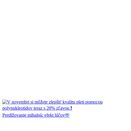
Predlžovanie mihalníc efekt lúčov🫶