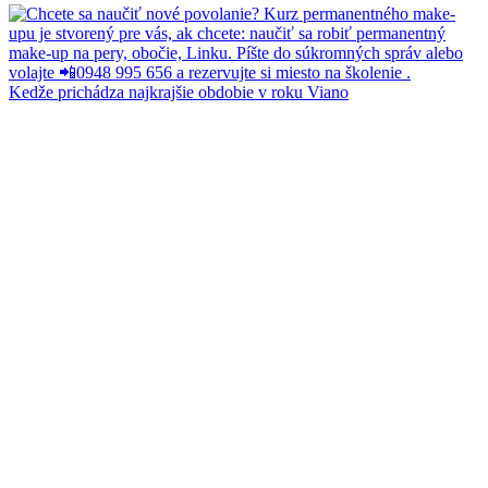
Kedže prichádza najkrajšie obdobie v roku Viano