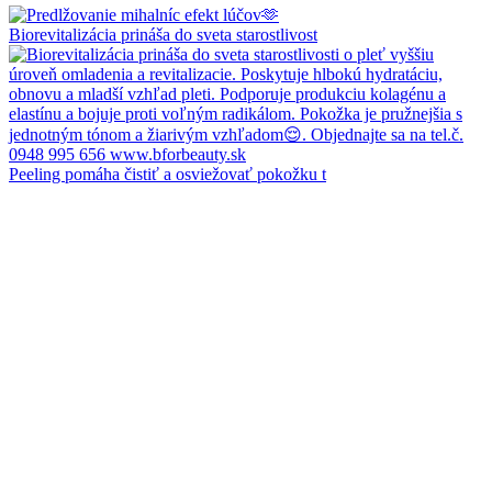
Biorevitalizácia prináša do sveta starostlivost
Peeling pomáha čistiť a osviežovať pokožku t