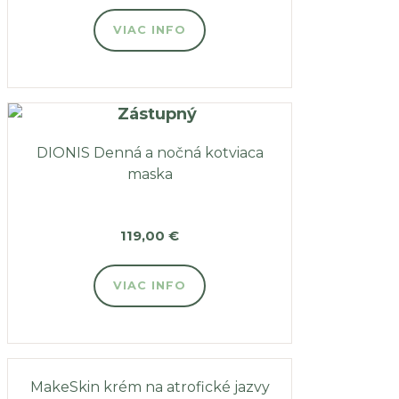
VIAC INFO
DIONIS Denná a nočná kotviaca
maska
119,00
€
VIAC INFO
MakeSkin krém na atrofické jazvy