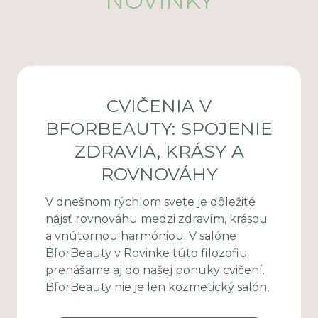
NOVINKY
CVIČENIA V
BFORBEAUTY: SPOJENIE
ZDRAVIA, KRÁSY A
ROVNOVÁHY
V dnešnom rýchlom svete je dôležité
nájsť rovnováhu medzi zdravím, krásou
a vnútornou harmóniou. V salóne
BforBeauty v Rovinke túto filozofiu
prenášame aj do našej ponuky cvičení.
BforBeauty nie je len kozmetický salón,
ale aj miesto, kde sa môžete starať o