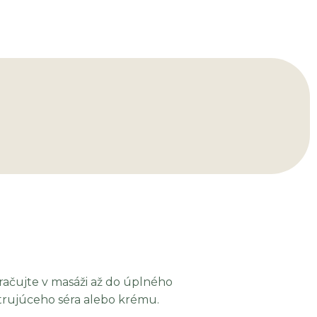
račujte v masáži až do úplného
etrujúceho séra alebo krému.