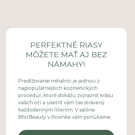
PERFEKTNÉ RIASY
MÔŽETE MAŤ AJ BEZ
NÁMAHY!
Predlžovanie mihalníc je jednou z
najpopulárnejších kozmetických
procedúr, ktoré dokážu zvýrazniť krásu
vašich očí a ušetriť vám čas strávený
každodenným líčením. V salóne
BforBeauty v Rovinke vám ponúkame
profesionálne služby predlžovania
mihalníc, vďaka ktorým dosiahnete