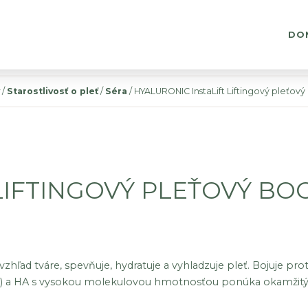
DO
/
Starostlivosť o pleť
/
Séra
/ HYALURONIC InstaLift Liftingový pleťový
LIFTINGOVÝ PLEŤOVÝ BO
zhľad tváre, spevňuje, hydratuje a vyhladzuje pleť. Bojuje pro
er) a HA s vysokou molekulovou hmotnosťou ponúka okamžitý ú