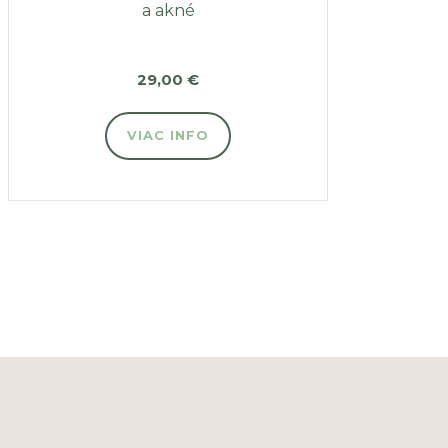
a akné
29,00
€
VIAC INFO