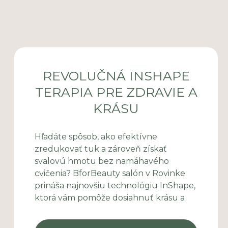
REVOLUČNÁ INSHAPE
TERAPIA PRE ZDRAVIE A
KRÁSU
Hľadáte spôsob, ako efektívne
zredukovať tuk a zároveň získať
svalovú hmotu bez namáhavého
cvičenia? BforBeauty salón v Rovinke
prináša najnovšiu technológiu InShape,
ktorá vám pomôže dosiahnuť krásu a
rovnováhu tela bez chirurgických
zákrokov. InShape je neinvazívna a