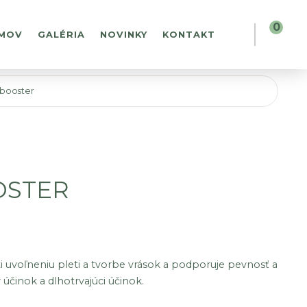
0 PO
MOV
GALÉRIA
NOVINKY
KONTAKT
 booster
OSTER
ti uvoľneniu pleti a tvorbe vrások a podporuje pevnosť a
činok a dlhotrvajúci účinok.